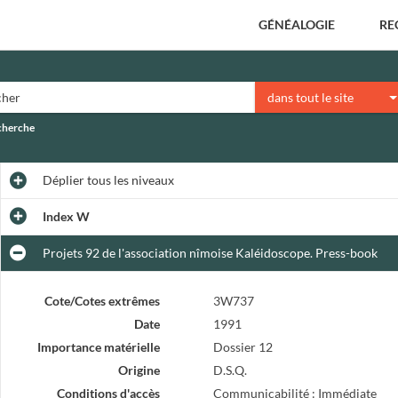
GÉNÉALOGIE
RE
dans tout le site
echerche
Déplier
tous les niveaux
Index W
Projets 92 de l'association nîmoise Kaléidoscope. Press-book
Cote/Cotes extrêmes
3W737
Date
1991
Importance matérielle
Dossier 12
Origine
D.S.Q.
Conditions d'accès
Communicabilité : Immédiate