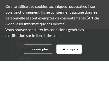
Ce site utilise des
cookies
techniques nécessaires à son
bon fonctionnement. Ils ne contiennent aucune donnée
personnelle et sont exemptés de consentements (Article
82 de la loi Informatique et Libertés).
Vous pouvez consulter les conditions générales
d’utilisation sur le lien ci-dessous.
En savoir plus
J'ai compris
Archives municipales d'Alès
4 boulevard Gambetta
30100 Alès
04 66 54 32 20
archives@ville-ales.fr