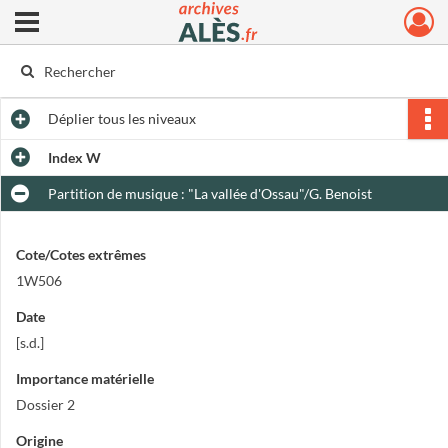
Ouvrir le menu déroulant
Archives municipales d'Alès
Déplier
tous les niveaux
Index W
Partition de musique : "La vallée d'Ossau"/G. Benoist
Cote/Cotes extrêmes
1W506
Date
[s.d.]
Importance matérielle
Dossier 2
Origine