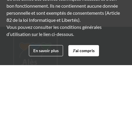
bon fonctionnement. Ils ne contiennent aucune donnée
personnelle et sont exemptés de consentements (Article
82 de la loi Informatique et Libertés).
Vous pouvez consulter les conditions générales
d’utilisation sur le lien ci-dessous.
En savoir plus
J'ai compris
Archives municipales d'Alès
4 boulevard Gambetta
30100 Alès
04 66 54 32 20
archives@ville-ales.fr