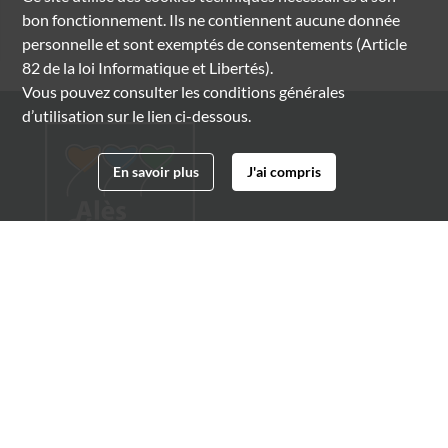
bon fonctionnement. Ils ne contiennent aucune donnée
personnelle et sont exemptés de consentements (Article
82 de la loi Informatique et Libertés).
Vous pouvez consulter les conditions générales
d’utilisation sur le lien ci-dessous.
En savoir plus
J'ai compris
Archives municipales d'Alès
4 boulevard Gambetta
30100 Alès
04 66 54 32 20
archives@ville-ales.fr