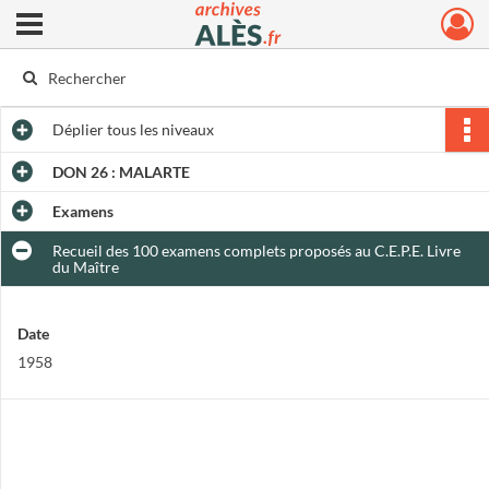
Ouvrir le menu déroulant
Archives municipales d'Alès
Déplier
tous les niveaux
DON 26 : MALARTE
Examens
Recueil des 100 examens complets proposés au C.E.P.E. Livre
du Maître
Date
1958