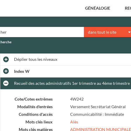
GÉNÉALOGIE
RE
dans tout le site
echerche
Déplier
tous les niveaux
Index W
Recueil des actes administratifs 1er trimestre au 4ème trimestre
Cote/Cotes extrêmes
4W242
Modalités d'entrées
Versement Secrétariat Général
Conditions d'accès
Communicabilité : Immédiate
Mots clés lieux
Alès
Mots clés matières
ADMINISTRATION MUNICIPALE