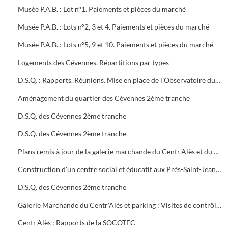
Musée P.A.B. : Lot n°1. Paiements et pièces du marché
Musée P.A.B. : Lots n°2, 3 et 4. Paiements et pièces du marché
Musée P.A.B. : Lots n°5, 9 et 10. Paiements et pièces du marché
Logements des Cévennes. Répartitions par types
D.S.Q. : Rapports. Réunions. Mise en place de l'Observatoire du logement du plan local de l'habitat
Aménagement du quartier des Cévennes 2ème tranche
D.S.Q. des Cévennes 2ème tranche
D.S.Q. des Cévennes 2ème tranche
Plans remis à jour de la galerie marchande du Centr'Alès et du parking
Construction d'un centre social et éducatif aux Prés-Saint-Jean Maison du Moulinet : Marché public (2ème tranche)
D.S.Q. des Cévennes 2ème tranche
Galerie Marchande du Centr'Alès et parking : Visites de contrôle de la commission de sécurité
Centr'Alès : Rapports de la SOCOTEC