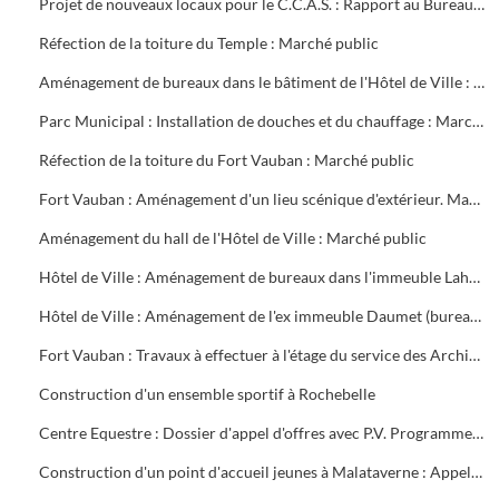
Projet de nouveaux locaux pour le C.C.A.S. : Rapport au Bureau Municipal
Réfection de la toiture du Temple : Marché public
Aménagement de bureaux dans le bâtiment de l'Hôtel de Ville : Marché public
Parc Municipal : Installation de douches et du chauffage : Marché public
Réfection de la toiture du Fort Vauban : Marché public
Fort Vauban : Aménagement d'un lieu scénique d'extérieur. Marché public
Aménagement du hall de l'Hôtel de Ville : Marché public
Hôtel de Ville : Aménagement de bureaux dans l'immeuble Lahondès (3 tranches) : Marché public
Hôtel de Ville : Aménagement de l'ex immeuble Daumet (bureaux du 2ème étage Informatique, cave escalier) : Marché public
Fort Vauban : Travaux à effectuer à l'étage du service des Archives. Liste du mobilier à acheter. Installation du Fonds Ancien de la Bibliothèque
Construction d'un ensemble sportif à Rochebelle
Centre Equestre : Dossier d'appel d'offres avec P.V. Programme du concours. Réunions de chantier
Construction d'un point d'accueil jeunes à Malataverne : Appel d'offres