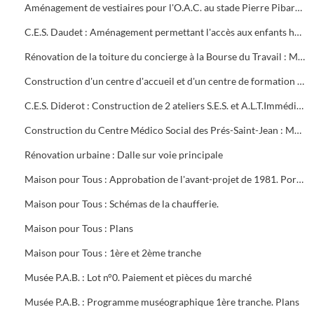
Aménagement de vestiaires pour l'O.A.C. au stade Pierre Pibarot : Estimatif
C.E.S. Daudet : Aménagement permettant l'accès aux enfants handicapés. Projet et marché public
Rénovation de la toiture du concierge à la Bourse du Travail : Marché public
Construction d'un centre d'accueil et d'un centre de formation pour l'O.A.C. Programme
C.E.S. Diderot : Construction de 2 ateliers S.E.S. et A.L.T.Immédiate. Marché public
Construction du Centre Médico Social des Prés-Saint-Jean : Marché public
Rénovation urbaine : Dalle sur voie principale
Maison pour Tous : Approbation de l'avant-projet de 1981. Portrait de Louis Aragon " un éternel printemps ". Calque de l'aménagement intérieur
Maison pour Tous : Schémas de la chaufferie.
Maison pour Tous : Plans
Maison pour Tous : 1ère et 2ème tranche
Musée P.A.B. : Lot n°0. Paiement et pièces du marché
Musée P.A.B. : Programme muséographique 1ère tranche. Plans