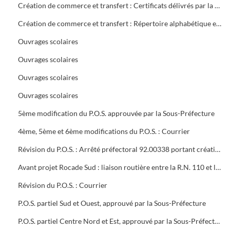
Création de commerce et transfert : Certificats délivrés par la mairie
Création de commerce et transfert : Répertoire alphabétique et chronologique
Ouvrages scolaires
Ouvrages scolaires
Ouvrages scolaires
Ouvrages scolaires
5ème modification du P.O.S. approuvée par la Sous-Préfecture
4ème, 5ème et 6ème modifications du P.O.S. : Courrier
Révision du P.O.S. : Arrêté préfectoral 92.00338 portant création d'utilité publique projet à 2x2 voies R.N.106 entre Alès et Boucoiran
Avant projet Rocade Sud : liaison routière entre la R.N. 110 et la R.N. 106
Révision du P.O.S. : Courrier
P.O.S. partiel Sud et Ouest, approuvé par la Sous-Préfecture
P.O.S. partiel Centre Nord et Est, approuvé par la Sous-Préfecture