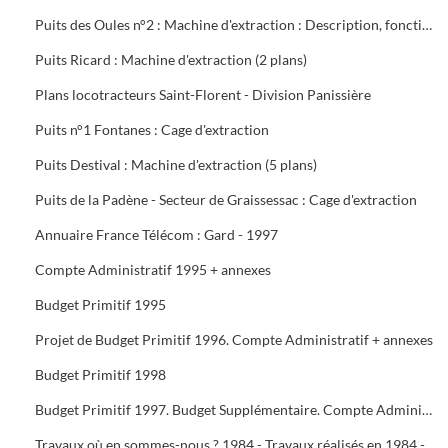
Puits des Oules n°2 : Machine d'extraction : Description, fonctionnement, conduite et entretien : 3 documents
Puits Ricard : Machine d'extraction (2 plans)
Plans locotracteurs Saint-Florent - Division Panissière
Puits n°1 Fontanes : Cage d'extraction
Puits Destival : Machine d'extraction (5 plans)
Puits de la Padène - Secteur de Graissessac : Cage d'extraction
Annuaire France Télécom : Gard - 1997
Compte Administratif 1995 + annexes
Budget Primitif 1995
Projet de Budget Primitif 1996. Compte Administratif + annexes
Budget Primitif 1998
Budget Primitif 1997. Budget Supplémentaire. Compte Administratif + annexes
Travaux où en sommes-nous ? 1984 - Travaux réalisés en 1984 - Programme 1985 - Travaux 1987