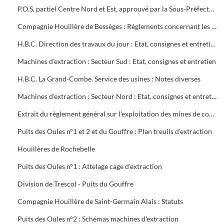
P.O.S. partiel Centre Nord et Est, approuvé par la Sous-Préfecture
Compagnie Houillère de Bessèges : Règlements concernant les ouvriers
H.B.C. Direction des travaux du jour : Etat, consignes et entretien des machines d'extraction
Machines d'extraction : Secteur Sud : Etat, consignes et entretien
H.B.C. La Grand-Combe. Service des usines : Notes diverses
Machines d'extraction : Secteur Nord : Etat, consignes et entretien
Extrait du règlement général sur l'exploitation des mines de combustibles : décret du 13 août 1911 modifié en mai 1931
Puits des Oules n°1 et 2 et du Gouffre : Plan treuils d'extraction
Houillères de Rochebelle
Puits des Oules n°1 : Attelage cage d'extraction
Division de Trescol - Puits du Gouffre
Compagnie Houillère de Saint-Germain Alais : Statuts
Puits des Oules n°2 : Schémas machines d'extraction