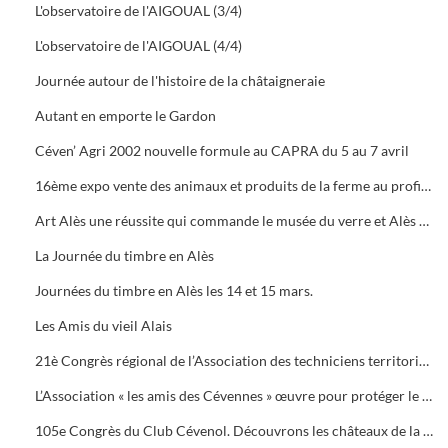
L'observatoire de l'AIGOUAL (3/4)
L'observatoire de l'AIGOUAL (4/4)
Journée autour de l'histoire de la châtaigneraie
Autant en emporte le Gardon
Céven’ Agri 2002 nouvelle formule au CAPRA du 5 au 7 avril
16ème expo vente des animaux et produits de la ferme au profit des orphelins des sapeurs-pompiers aux halles de Bruèges
Art Alès une réussite qui commande le musée du verre et Alès capitale des Cévennes, départ du chemin des verriers.
La Journée du timbre en Alès
Journées du timbre en Alès les 14 et 15 mars.
Les Amis du vieil Alais
21è Congrès régional de l’Association des techniciens territoriaux.
L’Association « les amis des Cévennes » œuvre pour protéger le patrimoine cévenol.
105e Congrès du Club Cévenol. Découvrons les châteaux de la Vaunage