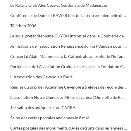
Le Rotary Club Alès Céze et Gardons aide Madagascar
Conférence de Daniel TRAVIER lors de la rentrée solennelle de l'Académie Cévenole
Téléthon 2006
Le sous-préfet Stéphane GUYON intronisé dans la Confrérie des Mange Tripes
Animations de l'association Renaissance du Fort Vauban pour le Téléthon
Concert d’Alain Mammoser à la Cathédrale au profit de l’Enfance Inadaptée.
Partenariat de l'Association Graine de Lire avec la Fondation Crédit Mutuel
L' Association des Cévenols à Paris
Remise du prix de l'Académie Cévenole à 5 élèves de l'école des Mines pour leur travail sur la mine et ses conséquences sur l'économie et les paysages.
L'association Notre Dame des Mines organise l'Omelette de Pâques à l'Ermitage
1er salon des antiquaires au CAPRA
Salon des cartes postales anciennes le 8 mai.
Cartes postales des monuments d’Alès détruits dans les années 1960.