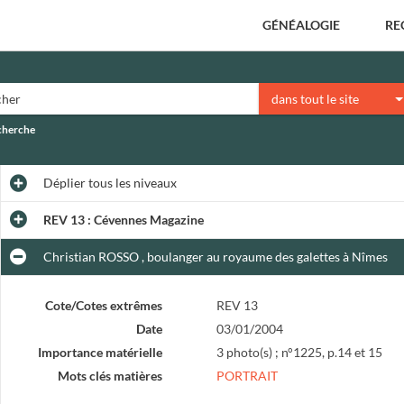
GÉNÉALOGIE
RE
dans tout le site
echerche
Déplier
tous les niveaux
REV 13 : Cévennes Magazine
Christian ROSSO , boulanger au royaume des galettes à Nîmes
Cote/Cotes extrêmes
REV 13
Date
03/01/2004
Importance matérielle
3 photo(s) ; n°1225, p.14 et 15
Mots clés matières
PORTRAIT