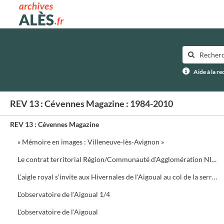
Archives municipales d'Alès
Aide à la r
REV 13 : Cévennes Magazine : 1984-2010
REV 13 : Cévennes Magazine
« Mémoire en images : Villeneuve-lès-Avignon »
Le contrat territorial Région/Communauté d'Agglomération NIMES Métropole
L'aigle royal s'invite aux Hivernales de l'Aigoual au col de la serreyrède. Programme de la journée
L'observatoire de l'Aigoual 1/4
L'observatoire de l'Aigoual