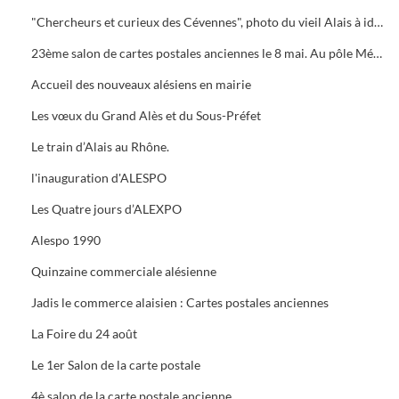
"Chercheurs et curieux des Cévennes", photo du vieil Alais à identifier.
23ème salon de cartes postales anciennes le 8 mai. Au pôle Mécanique grand prix camion
Accueil des nouveaux alésiens en mairie
Les vœux du Grand Alès et du Sous-Préfet
Le train d’Alais au Rhône.
l'inauguration d'ALESPO
Les Quatre jours d’ALEXPO
Alespo 1990
Quinzaine commerciale alésienne
Jadis le commerce alaisien : Cartes postales anciennes
La Foire du 24 août
Le 1er Salon de la carte postale
4è salon de la carte postale ancienne