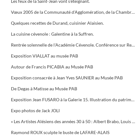
Les feux de la Saint-Jean vont s’éteignant.
Vœux 2005 de la Communauté d'Agglomération, de la Chambre de Commerce, 5 bougies pour la Médiathèque
Quelques recettes de Durand, cuisinier Alaisien.
La cuisine cévenole : Galentine à la Suffren.
Rentrée solennelle de l'Académie Cévenole. Conférence sur Renoir et Albert ANDRE, une amitié (1894-1919)
Exposition VIALLAT au musée PAB
Autour de Francis PICABIA au Musée PAB
Exposition consacrée à Jean Yves SAUNIER au Musée PAB
De Degas à Matisse au Musée PAB
Exposition Jean FUSARO à la Galerie 15. Illustration du patrimoine alésien
Expo photos de Jack JOLI
« Les Artistes Alésiens des années 30 à 50 : Albert Brabo, Louis Cabanes, Louis Arcaix et René Aberlenc » par Annie Corbier
Raymond ROUX sculpte le buste de LAFARE-ALAIS