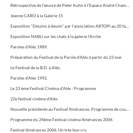
Rétrospective de l'œuvre de Peter Kuhn à l'Espace André Chamson. Exposition consacrée à Vauban à l'OFFICE DE TOURISME. Présentation de saison hors les murs du cratère
Jeanne CARO à la Galerie 15
Exposition "Dessins à dessin" par l'association ARTOPI au 20 faubourg du Soleil
Exposition NABLI sur les chats à la galerie l'Arche
Paroles d’Alès 1989.
Préparation du Festival de la Parole d’Alès à partir du 23 mai
Le Festival de la B.D. à Alès.
Paroles d’Alès 1992.
Le 23 ème Festival Cinéma d'Alès : Programme
22e festival cinéma d'Alès
Nouvelle présidente au Festival Itinérances. Programme de courts métrages de Jacques TATI
Programme du 24ème Festival cinéma Itinérances 2006
Festival Itinérances 2006. Un très bon cru