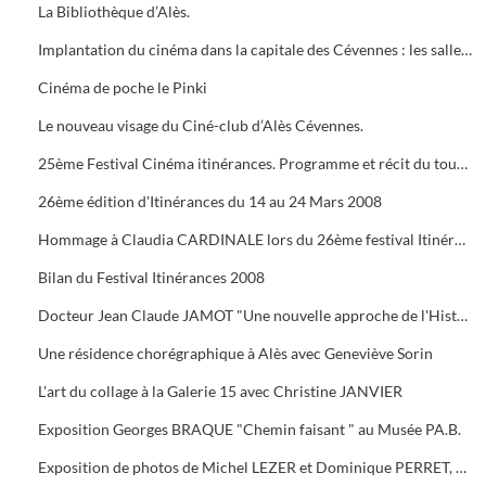
La Bibliothèque d’Alès.
Implantation du cinéma dans la capitale des Cévennes : les salles du début du siècle à nos jours.
Cinéma de poche le Pinki
Le nouveau visage du Ciné-club d’Alès Cévennes.
25ème Festival Cinéma itinérances. Programme et récit du tournage dans les cévennes d' "Un homme de trop"
26ème édition d'Itinérances du 14 au 24 Mars 2008
Hommage à Claudia CARDINALE lors du 26ème festival Itinérances. En photo avec Max ROUSTAN, Maire
Bilan du Festival Itinérances 2008
Docteur Jean Claude JAMOT "Une nouvelle approche de l'Histoire et de l'Archéologie appliquée aux Celtes
Une résidence chorégraphique à Alès avec Geneviève Sorin
L'art du collage à la Galerie 15 avec Christine JANVIER
Exposition Georges BRAQUE "Chemin faisant " au Musée PA.B.
Exposition de photos de Michel LEZER et Dominique PERRET, de peintures de Monique SANTORO à l'OFFICE DE TOURISME pour la Féria d'Alès