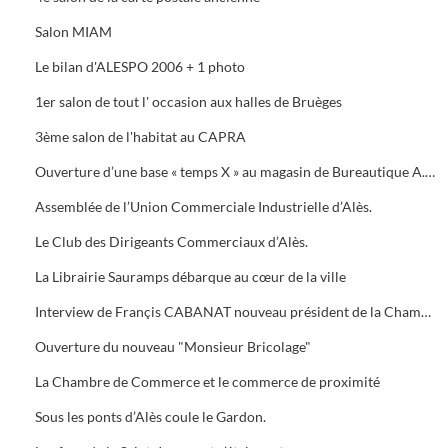
Salon MIAM
Le bilan d'ALESPO 2006 + 1 photo
1er salon de tout l' occasion aux halles de Bruèges
3ème salon de l'habitat au CAPRA
Ouverture d’une base « temps X » au magasin de Bureautique A.M.C., 40 Avenue du Général de Gaule à Alès.
Assemblée de l’Union Commerciale Industrielle d’Alès.
Le Club des Dirigeants Commerciaux d’Alès.
La Librairie Sauramps débarque au cœur de la ville
Interview de Françis CABANAT nouveau président de la Chambre de Commerce
Ouverture du nouveau "Monsieur Bricolage"
La Chambre de Commerce et le commerce de proximité
Sous les ponts d’Alès coule le Gardon.