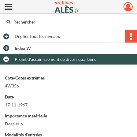
Ouvrir le menu déroulant
Archives municipales d'Alès
Déplier
tous les niveaux
Index W
Projet d'assainissement de divers quartiers
Cote/Cotes extrêmes
4W356
Date
17-11-1967
Importance matérielle
Dossier 6
Modalités d'entrées