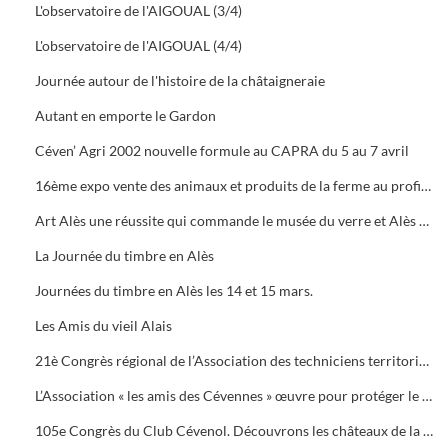
L'observatoire de l'AIGOUAL (3/4)
L'observatoire de l'AIGOUAL (4/4)
Journée autour de l'histoire de la châtaigneraie
Autant en emporte le Gardon
Céven’ Agri 2002 nouvelle formule au CAPRA du 5 au 7 avril
16ème expo vente des animaux et produits de la ferme au profit des orphelins des sapeurs-pompiers aux halles de Bruèges
Art Alès une réussite qui commande le musée du verre et Alès capitale des Cévennes, départ du chemin des verriers.
La Journée du timbre en Alès
Journées du timbre en Alès les 14 et 15 mars.
Les Amis du vieil Alais
21è Congrès régional de l’Association des techniciens territoriaux.
L’Association « les amis des Cévennes » œuvre pour protéger le patrimoine cévenol.
105e Congrès du Club Cévenol. Découvrons les châteaux de la Vaunage