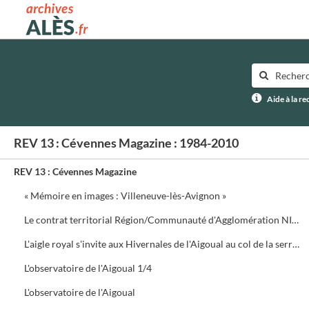
Archives municipales d'Alès
Aide à la r
REV 13 : Cévennes Magazine : 1984-2010
REV 13 : Cévennes Magazine
« Mémoire en images : Villeneuve-lès-Avignon »
Le contrat territorial Région/Communauté d'Agglomération NIMES Métropole
L'aigle royal s'invite aux Hivernales de l'Aigoual au col de la serreyrède. Programme de la journée
L'observatoire de l'Aigoual 1/4
L'observatoire de l'Aigoual