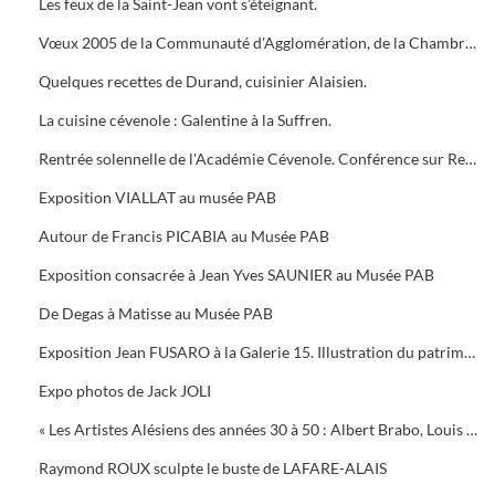
Les feux de la Saint-Jean vont s’éteignant.
Vœux 2005 de la Communauté d'Agglomération, de la Chambre de Commerce, 5 bougies pour la Médiathèque
Quelques recettes de Durand, cuisinier Alaisien.
La cuisine cévenole : Galentine à la Suffren.
Rentrée solennelle de l'Académie Cévenole. Conférence sur Renoir et Albert ANDRE, une amitié (1894-1919)
Exposition VIALLAT au musée PAB
Autour de Francis PICABIA au Musée PAB
Exposition consacrée à Jean Yves SAUNIER au Musée PAB
De Degas à Matisse au Musée PAB
Exposition Jean FUSARO à la Galerie 15. Illustration du patrimoine alésien
Expo photos de Jack JOLI
« Les Artistes Alésiens des années 30 à 50 : Albert Brabo, Louis Cabanes, Louis Arcaix et René Aberlenc » par Annie Corbier
Raymond ROUX sculpte le buste de LAFARE-ALAIS