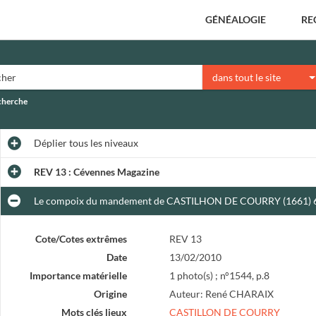
GÉNÉALOGIE
RE
dans tout le site
echerche
Déplier
tous les niveaux
REV 13 : Cévennes Magazine
Le compoix du mandement de CASTILHON DE COURRY (1661) 6
Cote/Cotes extrêmes
REV 13
Date
13/02/2010
Importance matérielle
1 photo(s) ; n°1544, p.8
Origine
Auteur: René CHARAIX
Mots clés lieux
CASTILLON DE COURRY