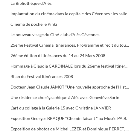
La Bibliothèque d’Alès.
Implantation du cinéma dans la capitale des Cévennes : les salles du début du siècle à nos jours.
Cinéma de poche le Pinki
Le nouveau visage du Ciné-club d’Alès Cévennes.
25ème Festival Cinéma itinérances. Programme et récit du tournage dans les cévennes d' "Un homme de trop"
26ème édition d'Itinérances du 14 au 24 Mars 2008
Hommage à Claudia CARDINALE lors du 26ème festival Itinérances. En photo avec Max ROUSTAN, Maire
Bilan du Festival Itinérances 2008
Docteur Jean Claude JAMOT "Une nouvelle approche de l'Histoire et de l'Archéologie appliquée aux Celtes
Une résidence chorégraphique à Alès avec Geneviève Sorin
L'art du collage à la Galerie 15 avec Christine JANVIER
Exposition Georges BRAQUE "Chemin faisant " au Musée PA.B.
Exposition de photos de Michel LEZER et Dominique PERRET, de peintures de Monique SANTORO à l'OFFICE DE TOURISME pour la Féria d'Alès