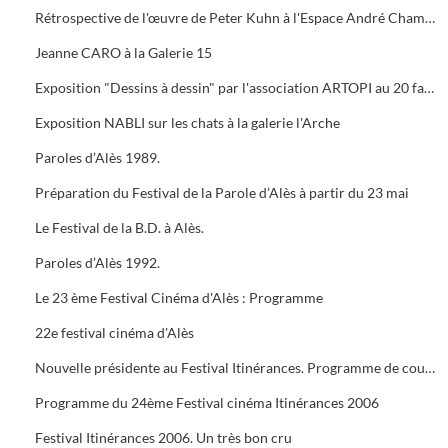
Rétrospective de l'œuvre de Peter Kuhn à l'Espace André Chamson. Exposition consacrée à Vauban à l'OFFICE DE TOURISME. Présentation de saison hors les murs du cratère
Jeanne CARO à la Galerie 15
Exposition "Dessins à dessin" par l'association ARTOPI au 20 faubourg du Soleil
Exposition NABLI sur les chats à la galerie l'Arche
Paroles d’Alès 1989.
Préparation du Festival de la Parole d’Alès à partir du 23 mai
Le Festival de la B.D. à Alès.
Paroles d’Alès 1992.
Le 23 ème Festival Cinéma d'Alès : Programme
22e festival cinéma d'Alès
Nouvelle présidente au Festival Itinérances. Programme de courts métrages de Jacques TATI
Programme du 24ème Festival cinéma Itinérances 2006
Festival Itinérances 2006. Un très bon cru