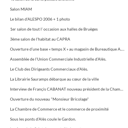
Salon MIAM
Le bilan d'ALESPO 2006 + 1 photo
1er salon de tout l' occasion aux halles de Bruèges
3ème salon de l'habitat au CAPRA
Ouverture d’une base « temps X » au magasin de Bureautique A.M.C., 40 Avenue du Général de Gaule à Alès.
Assemblée de l’Union Commerciale Industrielle d’Alès.
Le Club des Dirigeants Commerciaux d’Alès.
La Librairie Sauramps débarque au cœur de la ville
Interview de Françis CABANAT nouveau président de la Chambre de Commerce
Ouverture du nouveau "Monsieur Bricolage"
La Chambre de Commerce et le commerce de proximité
Sous les ponts d’Alès coule le Gardon.