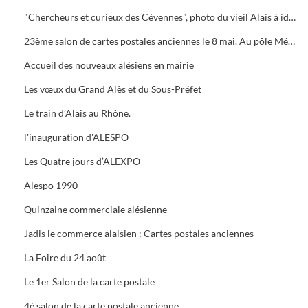
"Chercheurs et curieux des Cévennes", photo du vieil Alais à identifier.
23ème salon de cartes postales anciennes le 8 mai. Au pôle Mécanique grand prix camion
Accueil des nouveaux alésiens en mairie
Les vœux du Grand Alès et du Sous-Préfet
Le train d’Alais au Rhône.
l'inauguration d'ALESPO
Les Quatre jours d’ALEXPO
Alespo 1990
Quinzaine commerciale alésienne
Jadis le commerce alaisien : Cartes postales anciennes
La Foire du 24 août
Le 1er Salon de la carte postale
4è salon de la carte postale ancienne