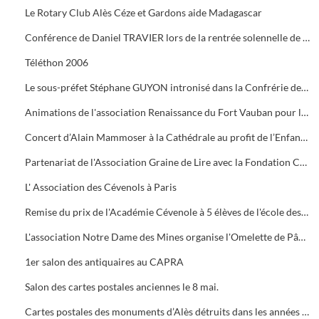
Le Rotary Club Alès Céze et Gardons aide Madagascar
Conférence de Daniel TRAVIER lors de la rentrée solennelle de l'Académie Cévenole
Téléthon 2006
Le sous-préfet Stéphane GUYON intronisé dans la Confrérie des Mange Tripes
Animations de l'association Renaissance du Fort Vauban pour le Téléthon
Concert d’Alain Mammoser à la Cathédrale au profit de l’Enfance Inadaptée.
Partenariat de l'Association Graine de Lire avec la Fondation Crédit Mutuel
L' Association des Cévenols à Paris
Remise du prix de l'Académie Cévenole à 5 élèves de l'école des Mines pour leur travail sur la mine et ses conséquences sur l'économie et les paysages.
L'association Notre Dame des Mines organise l'Omelette de Pâques à l'Ermitage
1er salon des antiquaires au CAPRA
Salon des cartes postales anciennes le 8 mai.
Cartes postales des monuments d’Alès détruits dans les années 1960.