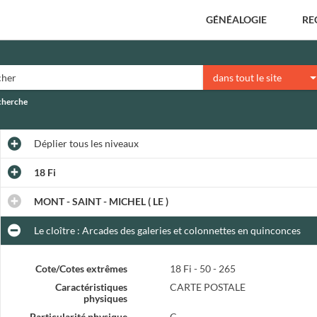
GÉNÉALOGIE
RE
dans tout le site
echerche
Déplier
tous les niveaux
18 Fi
MONT - SAINT - MICHEL ( LE )
Le cloître : Arcades des galeries et colonnettes en quinconces
Cote/Cotes extrêmes
18 Fi - 50 - 265
Caractéristiques
CARTE POSTALE
physiques
Particularité physique
C