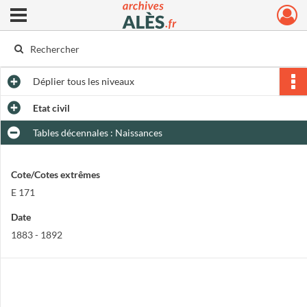
Ouvrir le menu déroulant
Archives municipales d'Alès
Déplier
tous les niveaux
Etat civil
Tables décennales : Naissances
Cote/Cotes extrêmes
E 171
Date
1883 - 1892