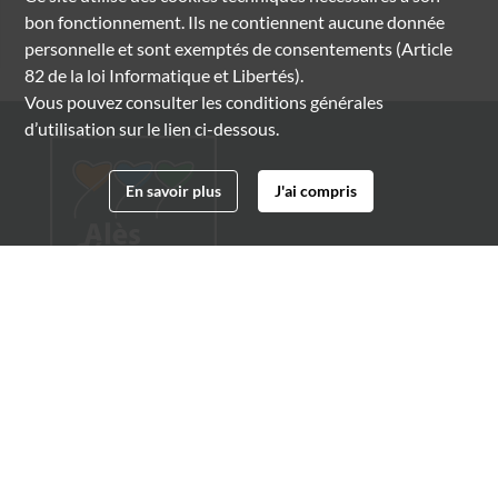
bon fonctionnement. Ils ne contiennent aucune donnée
personnelle et sont exemptés de consentements (Article
82 de la loi Informatique et Libertés).
Vous pouvez consulter les conditions générales
d’utilisation sur le lien ci-dessous.
En savoir plus
J'ai compris
Archives municipales d'Alès
4 boulevard Gambetta
30100 Alès
04 66 54 32 20
archives@ville-ales.fr