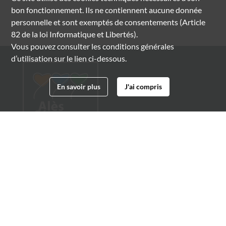
bon fonctionnement. Ils ne contiennent aucune donnée
personnelle et sont exemptés de consentements (Article
82 de la loi Informatique et Libertés).
Vous pouvez consulter les conditions générales
d’utilisation sur le lien ci-dessous.
En savoir plus
J'ai compris
Archives municipales d'Alès
4 boulevard Gambetta
30100 Alès
04 66 54 32 20
archives@ville-ales.fr