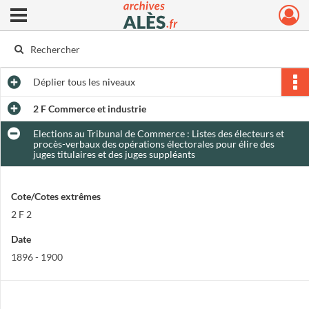
Ouvrir le menu déroulant
Archives municipales d'Alès
Déplier
tous les niveaux
2 F Commerce et industrie
Elections au Tribunal de Commerce : Listes des électeurs et
procès-verbaux des opérations électorales pour élire des
juges titulaires et des juges suppléants
Cote/Cotes extrêmes
2 F 2
Date
1896 - 1900