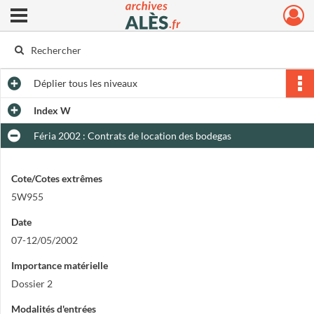
Ouvrir le menu déroulant
Archives municipales d'Alès
Déplier
tous les niveaux
Index W
Féria 2002 : Contrats de location des bodegas
Cote/Cotes extrêmes
5W955
Date
07-12/05/2002
Importance matérielle
Dossier 2
Modalités d'entrées