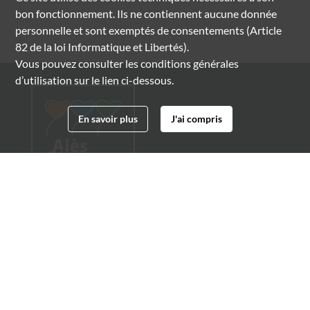
bon fonctionnement. Ils ne contiennent aucune donnée
personnelle et sont exemptés de consentements (Article
82 de la loi Informatique et Libertés).
Vous pouvez consulter les conditions générales
d’utilisation sur le lien ci-dessous.
En savoir plus
J'ai compris
Archives municipales d'Alès
4 boulevard Gambetta
30100 Alès
04 66 54 32 20
archives@ville-ales.fr