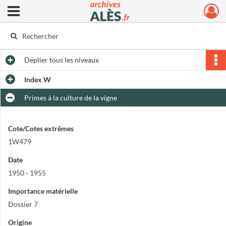
Ouvrir le menu déroulant
Archives municipales d'Alès
Déplier
tous les niveaux
Index W
Primes à la culture de la vigne
Cote/Cotes extrêmes
1W479
Date
1950 - 1955
Importance matérielle
Dossier 7
Origine