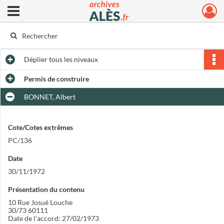
Ouvrir le menu déroulant
Archives municipales d'Alès
Déplier
tous les niveaux
Permis de construire
BONNET, Albert
Cote/Cotes extrêmes
PC/136
Date
30/11/1972
Présentation du contenu
10 Rue Josué Louche
30/73 60111
Date de l'accord: 27/02/1973