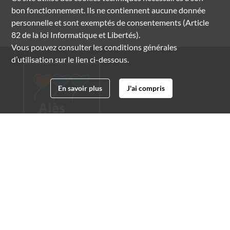
bon fonctionnement. Ils ne contiennent aucune donnée
personnelle et sont exemptés de consentements (Article
82 de la loi Informatique et Libertés).
Vous pouvez consulter les conditions générales
d’utilisation sur le lien ci-dessous.
En savoir plus
J'ai compris
Archives municipales d'Alès
4 boulevard Gambetta
30100 Alès
04 66 54 32 20
archives@ville-ales.fr