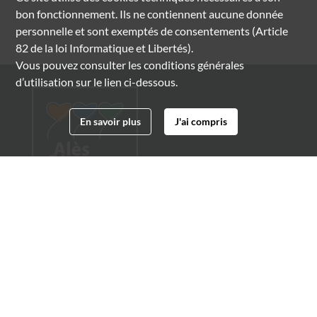
bon fonctionnement. Ils ne contiennent aucune donnée
personnelle et sont exemptés de consentements (Article
82 de la loi Informatique et Libertés).
Vous pouvez consulter les conditions générales
d’utilisation sur le lien ci-dessous.
En savoir plus
J'ai compris
Archives municipales d'Alès
4 boulevard Gambetta
30100 Alès
04 66 54 32 20
archives@ville-ales.fr