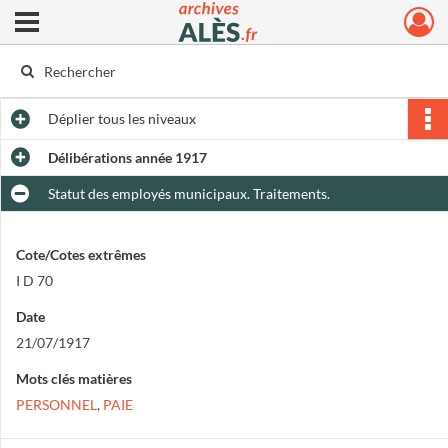
Ouvrir le menu déroulant
Archives municipales d'Alès
Déplier
tous les niveaux
Délibérations année 1917
Statut des employés municipaux. Traitements.
Cote/Cotes extrêmes
I D 70
Date
21/07/1917
Mots clés matières
PERSONNEL
,
PAIE