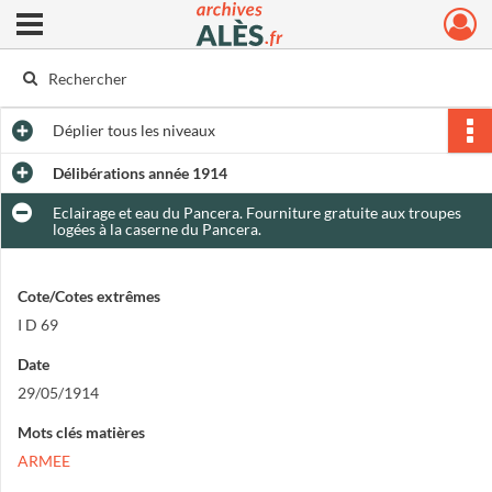
Ouvrir le menu déroulant
Archives municipales d'Alès
Déplier
tous les niveaux
Délibérations année 1914
Eclairage et eau du Pancera. Fourniture gratuite aux troupes
logées à la caserne du Pancera.
Cote/Cotes extrêmes
I D 69
Date
29/05/1914
Mots clés matières
ARMEE