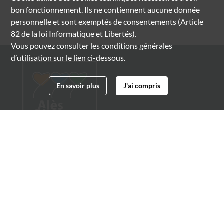
bon fonctionnement. Ils ne contiennent aucune donnée
personnelle et sont exemptés de consentements (Article
82 de la loi Informatique et Libertés).
Vous pouvez consulter les conditions générales
d’utilisation sur le lien ci-dessous.
En savoir plus
J'ai compris
Archives municipales d'Alès
4 boulevard Gambetta
30100 Alès
04 66 54 32 20
archives@ville-ales.fr