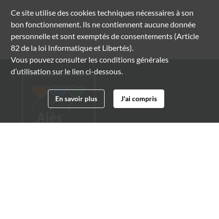
Ce site utilise des
cookies
techniques nécessaires à son
bon fonctionnement. Ils ne contiennent aucune donnée
personnelle et sont exemptés de consentements (Article
82 de la loi Informatique et Libertés).
Vous pouvez consulter les conditions générales
d’utilisation sur le lien ci-dessous.
En savoir plus
J'ai compris
Archives municipales d'Alès
4 boulevard Gambetta
30100 Alès
04 66 54 32 20
archives@ville-ales.fr