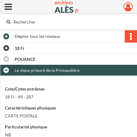
Ouvrir le menu déroulant
Archives municipales d'Alès
Déplier
tous les niveaux
18 Fi
POUANCE
Le vieux prieuré de la Primaudière
Cote/Cotes extrêmes
18 Fi - 49 - 287
Caractéristiques physiques
CARTE POSTALE
Particularité physique
NB