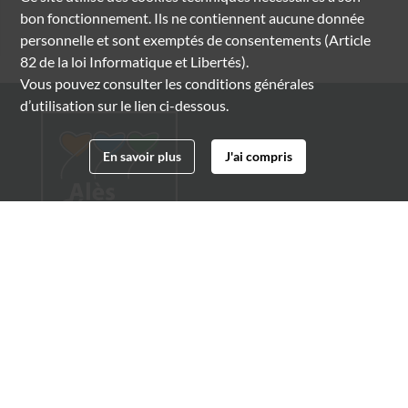
bon fonctionnement. Ils ne contiennent aucune donnée
personnelle et sont exemptés de consentements (Article
82 de la loi Informatique et Libertés).
Vous pouvez consulter les conditions générales
d’utilisation sur le lien ci-dessous.
En savoir plus
J'ai compris
Archives municipales d'Alès
4 boulevard Gambetta
30100 Alès
04 66 54 32 20
archives@ville-ales.fr