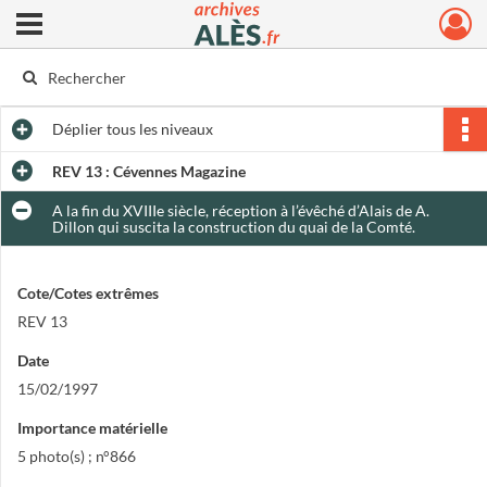
Ouvrir le menu déroulant
Archives municipales d'Alès
Déplier
tous les niveaux
REV 13 : Cévennes Magazine
A la fin du XVIIIe siècle, réception à l’évêché d’Alais de A.
Dillon qui suscita la construction du quai de la Comté.
Cote/Cotes extrêmes
REV 13
Date
15/02/1997
Importance matérielle
5 photo(s) ; n°866