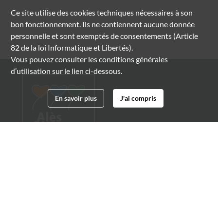
Ce site utilise des
cookies
techniques nécessaires à son
bon fonctionnement. Ils ne contiennent aucune donnée
personnelle et sont exemptés de consentements (Article
82 de la loi Informatique et Libertés).
Vous pouvez consulter les conditions générales
d’utilisation sur le lien ci-dessous.
En savoir plus
J'ai compris
Archives municipales d'Alès
4 boulevard Gambetta
30100 Alès
04 66 54 32 20
archives@ville-ales.fr