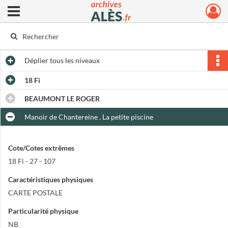
Ouvrir le menu déroulant
Archives municipales d'Alès
Déplier
tous les niveaux
18 Fi
BEAUMONT LE ROGER
Manoir de Chantereine . La petite piscine
Cote/Cotes extrêmes
18 Fi - 27 - 107
Caractéristiques physiques
CARTE POSTALE
Particularité physique
NB