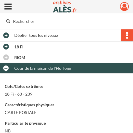
Ouvrir le menu déroulant
Archives municipales d'Alès
Déplier
tous les niveaux
18 Fi
RIOM
Cour de la maison de l'Horloge
Cote/Cotes extrêmes
18 Fi - 63 - 239
Caractéristiques physiques
CARTE POSTALE
Particularité physique
NB