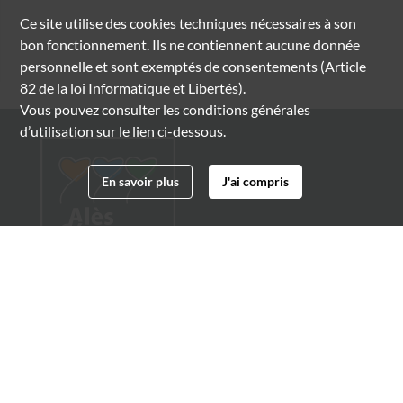
Ce site utilise des
cookies
techniques nécessaires à son
bon fonctionnement. Ils ne contiennent aucune donnée
personnelle et sont exemptés de consentements (Article
82 de la loi Informatique et Libertés).
Vous pouvez consulter les conditions générales
d’utilisation sur le lien ci-dessous.
En savoir plus
J'ai compris
Archives municipales d'Alès
4 boulevard Gambetta
30100 Alès
04 66 54 32 20
archives@ville-ales.fr