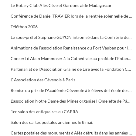
Le Rotary Club Alès Céze et Gardons aide Madagascar
Conférence de Daniel TRAVIER lors de la rentrée solennelle de l'Académie Cévenole
Téléthon 2006
Le sous-préfet Stéphane GUYON intronisé dans la Confrérie des Mange Tripes
Animations de l'association Renaissance du Fort Vauban pour le Téléthon
Concert d’Alain Mammoser à la Cathédrale au profit de l’Enfance Inadaptée.
Partenariat de l'Association Graine de Lire avec la Fondation Crédit Mutuel
L' Association des Cévenols à Paris
Remise du prix de l'Académie Cévenole à 5 élèves de l'école des Mines pour leur travail sur la mine et ses conséquences sur l'économie et les paysages.
L'association Notre Dame des Mines organise l'Omelette de Pâques à l'Ermitage
1er salon des antiquaires au CAPRA
Salon des cartes postales anciennes le 8 mai.
Cartes postales des monuments d’Alès détruits dans les années 1960.