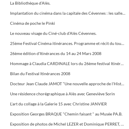
La Bibliothèque d’Alès.
Implantation du cinéma dans la capitale des Cévennes : les salles du début du siècle à nos jours.
Cinéma de poche le Pinki
Le nouveau visage du Ciné-club d’Alès Cévennes.
25ème Festival Cinéma itinérances. Programme et récit du tournage dans les cévennes d' "Un homme de trop"
26ème édition d'Itinérances du 14 au 24 Mars 2008
Hommage à Claudia CARDINALE lors du 26ème festival Itinérances. En photo avec Max ROUSTAN, Maire
Bilan du Festival Itinérances 2008
Docteur Jean Claude JAMOT "Une nouvelle approche de l'Histoire et de l'Archéologie appliquée aux Celtes
Une résidence chorégraphique à Alès avec Geneviève Sorin
L'art du collage à la Galerie 15 avec Christine JANVIER
Exposition Georges BRAQUE "Chemin faisant " au Musée PA.B.
Exposition de photos de Michel LEZER et Dominique PERRET, de peintures de Monique SANTORO à l'OFFICE DE TOURISME pour la Féria d'Alès