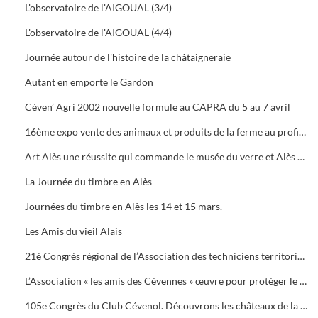
L'observatoire de l'AIGOUAL (3/4)
L'observatoire de l'AIGOUAL (4/4)
Journée autour de l'histoire de la châtaigneraie
Autant en emporte le Gardon
Céven’ Agri 2002 nouvelle formule au CAPRA du 5 au 7 avril
16ème expo vente des animaux et produits de la ferme au profit des orphelins des sapeurs-pompiers aux halles de Bruèges
Art Alès une réussite qui commande le musée du verre et Alès capitale des Cévennes, départ du chemin des verriers.
La Journée du timbre en Alès
Journées du timbre en Alès les 14 et 15 mars.
Les Amis du vieil Alais
21è Congrès régional de l’Association des techniciens territoriaux.
L’Association « les amis des Cévennes » œuvre pour protéger le patrimoine cévenol.
105e Congrès du Club Cévenol. Découvrons les châteaux de la Vaunage