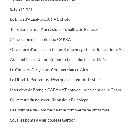
Salon MIAM
Le bilan d'ALESPO 2006 + 1 photo
1er salon de tout l' occasion aux halles de Bruèges
3ème salon de l'habitat au CAPRA
Ouverture d’une base « temps X » au magasin de Bureautique A.M.C., 40 Avenue du Général de Gaule à Alès.
Assemblée de l’Union Commerciale Industrielle d’Alès.
Le Club des Dirigeants Commerciaux d’Alès.
La Librairie Sauramps débarque au cœur de la ville
Interview de Françis CABANAT nouveau président de la Chambre de Commerce
Ouverture du nouveau "Monsieur Bricolage"
La Chambre de Commerce et le commerce de proximité
Sous les ponts d’Alès coule le Gardon.