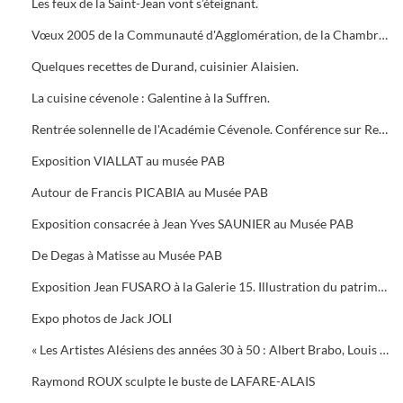
Les feux de la Saint-Jean vont s’éteignant.
Vœux 2005 de la Communauté d'Agglomération, de la Chambre de Commerce, 5 bougies pour la Médiathèque
Quelques recettes de Durand, cuisinier Alaisien.
La cuisine cévenole : Galentine à la Suffren.
Rentrée solennelle de l'Académie Cévenole. Conférence sur Renoir et Albert ANDRE, une amitié (1894-1919)
Exposition VIALLAT au musée PAB
Autour de Francis PICABIA au Musée PAB
Exposition consacrée à Jean Yves SAUNIER au Musée PAB
De Degas à Matisse au Musée PAB
Exposition Jean FUSARO à la Galerie 15. Illustration du patrimoine alésien
Expo photos de Jack JOLI
« Les Artistes Alésiens des années 30 à 50 : Albert Brabo, Louis Cabanes, Louis Arcaix et René Aberlenc » par Annie Corbier
Raymond ROUX sculpte le buste de LAFARE-ALAIS