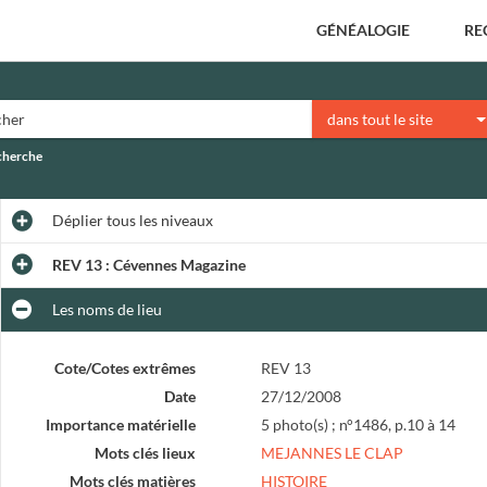
GÉNÉALOGIE
RE
dans tout le site
echerche
Déplier
tous les niveaux
REV 13 : Cévennes Magazine
Les noms de lieu
Cote/Cotes extrêmes
REV 13
Date
27/12/2008
Importance matérielle
5 photo(s) ; n°1486, p.10 à 14
Mots clés lieux
MEJANNES LE CLAP
Mots clés matières
HISTOIRE