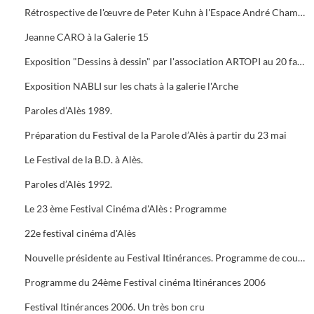
Rétrospective de l'œuvre de Peter Kuhn à l'Espace André Chamson. Exposition consacrée à Vauban à l'OFFICE DE TOURISME. Présentation de saison hors les murs du cratère
Jeanne CARO à la Galerie 15
Exposition "Dessins à dessin" par l'association ARTOPI au 20 faubourg du Soleil
Exposition NABLI sur les chats à la galerie l'Arche
Paroles d’Alès 1989.
Préparation du Festival de la Parole d’Alès à partir du 23 mai
Le Festival de la B.D. à Alès.
Paroles d’Alès 1992.
Le 23 ème Festival Cinéma d'Alès : Programme
22e festival cinéma d'Alès
Nouvelle présidente au Festival Itinérances. Programme de courts métrages de Jacques TATI
Programme du 24ème Festival cinéma Itinérances 2006
Festival Itinérances 2006. Un très bon cru