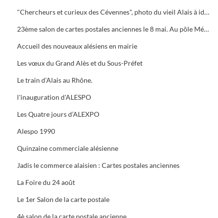
"Chercheurs et curieux des Cévennes", photo du vieil Alais à identifier.
23ème salon de cartes postales anciennes le 8 mai. Au pôle Mécanique grand prix camion
Accueil des nouveaux alésiens en mairie
Les vœux du Grand Alès et du Sous-Préfet
Le train d’Alais au Rhône.
l'inauguration d'ALESPO
Les Quatre jours d’ALEXPO
Alespo 1990
Quinzaine commerciale alésienne
Jadis le commerce alaisien : Cartes postales anciennes
La Foire du 24 août
Le 1er Salon de la carte postale
4è salon de la carte postale ancienne