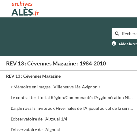
Archives municipales d'Alès
Aide à la r
REV 13 : Cévennes Magazine : 1984-2010
REV 13 : Cévennes Magazine
« Mémoire en images : Villeneuve-lès-Avignon »
Le contrat territorial Région/Communauté d'Agglomération NIMES Métropole
L'aigle royal s'invite aux Hivernales de l'Aigoual au col de la serreyrède. Programme de la journée
L'observatoire de l'Aigoual 1/4
L'observatoire de l'Aigoual