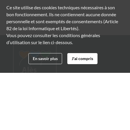
Ce site utilise des
cookies
techniques nécessaires à son
bon fonctionnement. Ils ne contiennent aucune donnée
personnelle et sont exemptés de consentements (Article
82 de la loi Informatique et Libertés).
Vous pouvez consulter les conditions générales
d’utilisation sur le lien ci-dessous.
En savoir plus
J'ai compris
Archives municipales d'Alès
4 boulevard Gambetta
30100 Alès
04 66 54 32 20
archives@ville-ales.fr