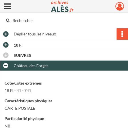
Ouvrir le menu déroulant
Archives municipales d'Alès
Déplier
tous les niveaux
18 Fi
SUEVRES
Château des Forges
Cote/Cotes extrêmes
18 Fi - 41 - 741
Caractéristiques physiques
CARTE POSTALE
Particularité physique
NB