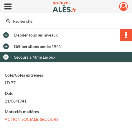
Ouvrir le menu déroulant
Archives municipales d'Alès
Déplier
tous les niveaux
Délibérations année 1941
Secours à Mme Leroux
Cote/Cotes extrêmes
I D 77
Date
21/08/1941
Mots clés matières
ACTION SOCIALE
,
SECOURS