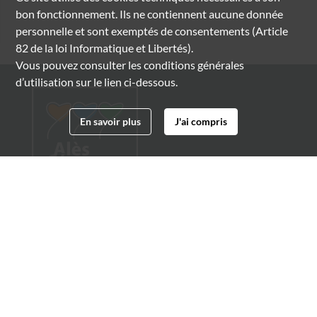
bon fonctionnement. Ils ne contiennent aucune donnée
personnelle et sont exemptés de consentements (Article
82 de la loi Informatique et Libertés).
Vous pouvez consulter les conditions générales
d’utilisation sur le lien ci-dessous.
En savoir plus
J'ai compris
Archives municipales d'Alès
4 boulevard Gambetta
30100 Alès
04 66 54 32 20
archives@ville-ales.fr