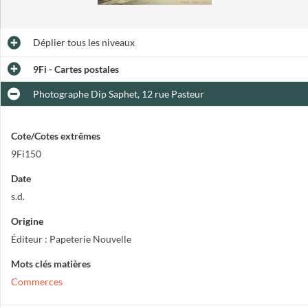
Déplier
tous les niveaux
9Fi - Cartes postales
Photographe Dip Saphet, 12 rue Pasteur
Cote/Cotes extrêmes
9Fi150
Date
s.d.
Origine
Éditeur : Papeterie Nouvelle
Mots clés matières
Commerces