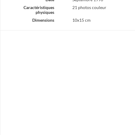
Caractéristiques
21 photos couleur
physiques
Dimensions
10x15 cm
Rendez-vous international des écoles théâtrales. Jean Dolezon, Adjoint au Maire avec les organisateurs
Samuel Fuller au Festival du Cinéma avec Pauline Lafont et Jean-Pierre Chabrol
Fête pour le départ de Roger Roucaute, Maire d'Alès de 1965 à 1985