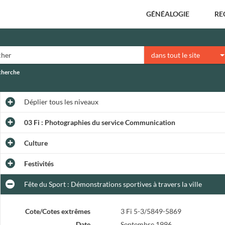
GÉNÉALOGIE
RE
dans tout le site
echerche
Déplier
tous les niveaux
03 Fi : Photographies du service Communication
Culture
Festivités
Fête du Sport : Démonstrations sportives à travers la ville
Cote/Cotes extrêmes
3 Fi 5-3/5849-5869
Date
Septembre 1996