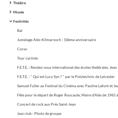
Théâtre
Musée
Festivités
Bal
Jumelage Alès-Kilmarnoch : 10ème anniversaire
Corso
Tour cycliste
F.E.T.E. : 
F.E.T.E. : " Qui est Lucy Syn ? " par le Polytechnic de Leicester
Concert de rock aux Prés Saint-Jean
Jazz club : Photo de groupe