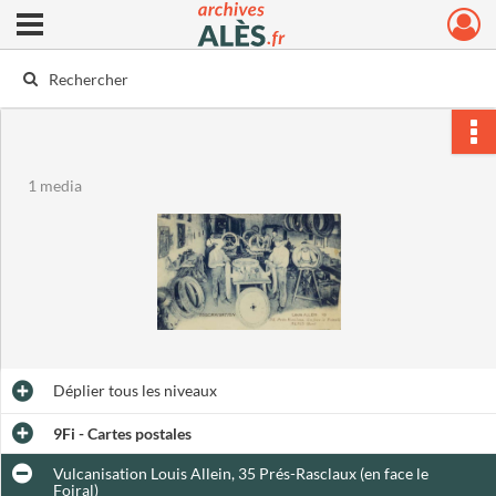
Ouvrir le menu déroulant
Archives municipales d'Alès
1 media
Déplier
tous les niveaux
9Fi - Cartes postales
Vulcanisation Louis Allein, 35 Prés-Rasclaux (en face le
Foiral)