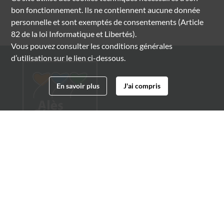
bon fonctionnement. Ils ne contiennent aucune donnée
personnelle et sont exemptés de consentements (Article
82 de la loi Informatique et Libertés).
Vous pouvez consulter les conditions générales
d’utilisation sur le lien ci-dessous.
En savoir plus
J'ai compris
Archives municipales d'Alès
4 boulevard Gambetta
30100 Alès
04 66 54 32 20
archives@ville-ales.fr