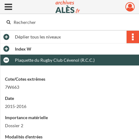
Ouvrir le menu déroulant
Archives municipales d'Alès
Déplier
tous les niveaux
Index W
Plaquette du Rugby Club Cévenol (R.C.C.)
Cote/Cotes extrêmes
7W663
Date
2015-2016
Importance matérielle
Dossier 2
Modalités d'entrées