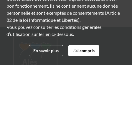
bon fonctionnement. Ils ne contiennent aucune donnée
personnelle et sont exemptés de consentements (Article
82 de la loi Informatique et Libertés).
Vous pouvez consulter les conditions générales
d’utilisation sur le lien ci-dessous.
En savoir plus
J'ai compris
Archives municipales d'Alès
4 boulevard Gambetta
30100 Alès
04 66 54 32 20
archives@ville-ales.fr