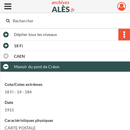
Ouvrir le menu déroulant
Archives municipales d'Alès
Déplier
tous les niveaux
18 Fi
CAEN
Manoir du pont de Créon
Cote/Cotes extrêmes
18 Fi - 14 - 184
Date
1915
Caractéristiques physiques
CARTE POSTALE