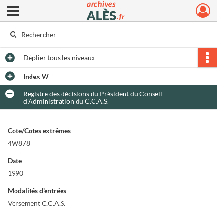
Ouvrir le menu déroulant
Archives municipales d'Alès
Déplier
tous les niveaux
Index W
Registre des décisions du Président du Conseil
d'Administration du C.C.A.S.
Cote/Cotes extrêmes
4W878
Date
1990
Modalités d'entrées
Versement C.C.A.S.