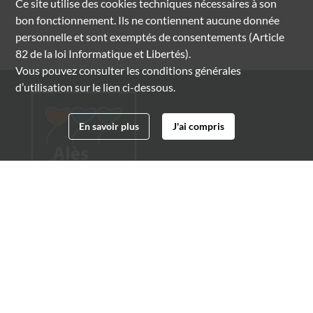
Ce site utilise des
cookies
techniques nécessaires à son
bon fonctionnement. Ils ne contiennent aucune donnée
personnelle et sont exemptés de consentements (Article
82 de la loi Informatique et Libertés).
Vous pouvez consulter les conditions générales
d’utilisation sur le lien ci-dessous.
En savoir plus
J'ai compris
Archives municipales d'Alès
4 boulevard Gambetta
30100 Alès
04 66 54 32 20
archives@ville-ales.fr