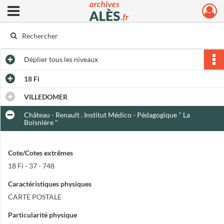
Ouvrir le menu déroulant
Archives municipales d'Alès
Déplier
tous les niveaux
18 Fi
VILLEDOMER
Château - Renault . Institut Médico - Pédagogique " La
Boisnière "
Cote/Cotes extrêmes
18 Fi - 37 - 748
Caractéristiques physiques
CARTE POSTALE
Particularité physique