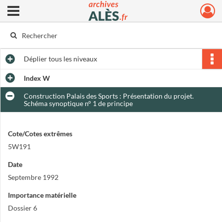
Ouvrir le menu déroulant
Archives municipales d'Alès
Déplier
tous les niveaux
Index W
Construction Palais des Sports : Présentation du projet.
Schéma synoptique n° 1 de principe
Cote/Cotes extrêmes
5W191
Date
Septembre 1992
Importance matérielle
Dossier 6