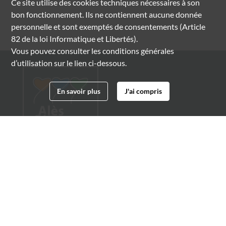
Ce site utilise des
cookies
techniques nécessaires à son
bon fonctionnement. Ils ne contiennent aucune donnée
personnelle et sont exemptés de consentements (Article
82 de la loi Informatique et Libertés).
Vous pouvez consulter les conditions générales
d’utilisation sur le lien ci-dessous.
En savoir plus
J'ai compris
Archives municipales d'Alès
4 boulevard Gambetta
30100 Alès
04 66 54 32 20
archives@ville-ales.fr