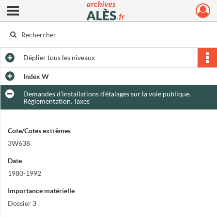
Ouvrir le menu déroulant
Archives municipales d'Alès
Déplier
tous les niveaux
Index W
Demandes d'installations d'étalages sur la voie publique.
Réglementation. Taxes
Cote/Cotes extrêmes
3W638
Date
1980-1992
Importance matérielle
Dossier 3