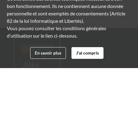
bon fonctionnement. Ils ne contiennent aucune donnée
personnelle et sont exemptés de consentements (Article
82 de la loi Informatique et Libertés).
Vous pouvez consulter les conditions générales
d’utilisation sur le lien ci-dessous.
En savoir plus
J'ai compris
Archives municipales d'Alès
4 boulevard Gambetta
30100 Alès
04 66 54 32 20
archives@ville-ales.fr