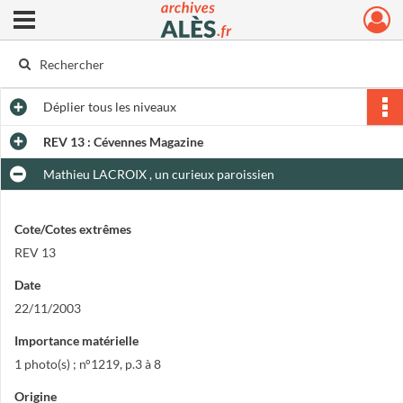
Ouvrir le menu déroulant
Archives municipales d'Alès
Déplier
tous les niveaux
REV 13 : Cévennes Magazine
Mathieu LACROIX , un curieux paroissien
Cote/Cotes extrêmes
REV 13
Date
22/11/2003
Importance matérielle
1 photo(s) ; n°1219, p.3 à 8
Origine