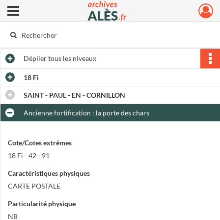
Ouvrir le menu déroulant
Archives municipales d'Alès
Déplier
tous les niveaux
18 Fi
SAINT - PAUL - EN - CORNILLON
Ancienne fortification : la porte des chars
Cote/Cotes extrêmes
18 Fi - 42 - 91
Caractéristiques physiques
CARTE POSTALE
Particularité physique
NB