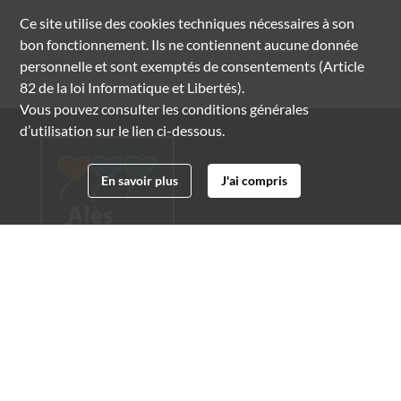
Ce site utilise des
cookies
techniques nécessaires à son
bon fonctionnement. Ils ne contiennent aucune donnée
personnelle et sont exemptés de consentements (Article
82 de la loi Informatique et Libertés).
Vous pouvez consulter les conditions générales
d’utilisation sur le lien ci-dessous.
En savoir plus
J'ai compris
Archives municipales d'Alès
4 boulevard Gambetta
30100 Alès
04 66 54 32 20
archives@ville-ales.fr