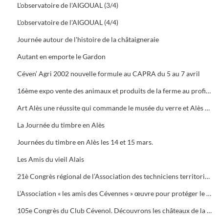
L'observatoire de l'AIGOUAL (3/4)
L'observatoire de l'AIGOUAL (4/4)
Journée autour de l'histoire de la châtaigneraie
Autant en emporte le Gardon
Céven’ Agri 2002 nouvelle formule au CAPRA du 5 au 7 avril
16ème expo vente des animaux et produits de la ferme au profit des orphelins des sapeurs-pompiers aux halles de Bruèges
Art Alès une réussite qui commande le musée du verre et Alès capitale des Cévennes, départ du chemin des verriers.
La Journée du timbre en Alès
Journées du timbre en Alès les 14 et 15 mars.
Les Amis du vieil Alais
21è Congrès régional de l’Association des techniciens territoriaux.
L’Association « les amis des Cévennes » œuvre pour protéger le patrimoine cévenol.
105e Congrès du Club Cévenol. Découvrons les châteaux de la Vaunage