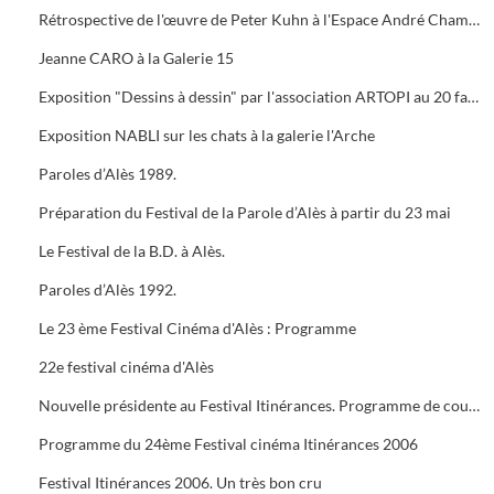
Rétrospective de l'œuvre de Peter Kuhn à l'Espace André Chamson. Exposition consacrée à Vauban à l'OFFICE DE TOURISME. Présentation de saison hors les murs du cratère
Jeanne CARO à la Galerie 15
Exposition "Dessins à dessin" par l'association ARTOPI au 20 faubourg du Soleil
Exposition NABLI sur les chats à la galerie l'Arche
Paroles d’Alès 1989.
Préparation du Festival de la Parole d’Alès à partir du 23 mai
Le Festival de la B.D. à Alès.
Paroles d’Alès 1992.
Le 23 ème Festival Cinéma d'Alès : Programme
22e festival cinéma d'Alès
Nouvelle présidente au Festival Itinérances. Programme de courts métrages de Jacques TATI
Programme du 24ème Festival cinéma Itinérances 2006
Festival Itinérances 2006. Un très bon cru