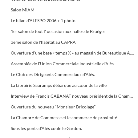
Salon MIAM
Le bilan d'ALESPO 2006 + 1 photo
1er salon de tout l' occasion aux halles de Bruèges
3ème salon de l'habitat au CAPRA
Ouverture d’une base « temps X » au magasin de Bureautique A.M.C., 40 Avenue du Général de Gaule à Alès.
Assemblée de l’Union Commerciale Industrielle d’Alès.
Le Club des Dirigeants Commerciaux d’Alès.
La Librairie Sauramps débarque au cœur de la ville
Interview de Françis CABANAT nouveau président de la Chambre de Commerce
Ouverture du nouveau "Monsieur Bricolage"
La Chambre de Commerce et le commerce de proximité
Sous les ponts d’Alès coule le Gardon.