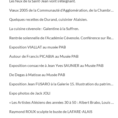
Les feux de la Saint-Jean vont s’éteignant.
Vœux 2005 de la Communauté d'Agglomération, de la Chambre de Commerce, 5 bougies pour la Médiathèque
Quelques recettes de Durand, cuisinier Alaisien.
La cuisine cévenole : Galentine à la Suffren.
Rentrée solennelle de l'Académie Cévenole. Conférence sur Renoir et Albert ANDRE, une amitié (1894-1919)
Exposition VIALLAT au musée PAB
Autour de Francis PICABIA au Musée PAB
Exposition consacrée à Jean Yves SAUNIER au Musée PAB
De Degas à Matisse au Musée PAB
Exposition Jean FUSARO à la Galerie 15. Illustration du patrimoine alésien
Expo photos de Jack JOLI
« Les Artistes Alésiens des années 30 à 50 : Albert Brabo, Louis Cabanes, Louis Arcaix et René Aberlenc » par Annie Corbier
Raymond ROUX sculpte le buste de LAFARE-ALAIS