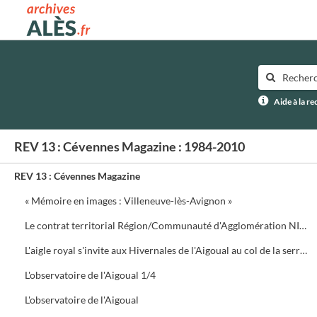
Archives municipales d'Alès
Aide à la r
REV 13 : Cévennes Magazine : 1984-2010
REV 13 : Cévennes Magazine
« Mémoire en images : Villeneuve-lès-Avignon »
Le contrat territorial Région/Communauté d'Agglomération NIMES Métropole
L'aigle royal s'invite aux Hivernales de l'Aigoual au col de la serreyrède. Programme de la journée
L'observatoire de l'Aigoual 1/4
L'observatoire de l'Aigoual