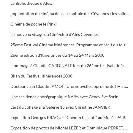
La Bibliothèque d’Alès.
Implantation du cinéma dans la capitale des Cévennes : les salles du début du siècle à nos jours.
Cinéma de poche le Pinki
Le nouveau visage du Ciné-club d’Alès Cévennes.
25ème Festival Cinéma itinérances. Programme et récit du tournage dans les cévennes d' "Un homme de trop"
26ème édition d'Itinérances du 14 au 24 Mars 2008
Hommage à Claudia CARDINALE lors du 26ème festival Itinérances. En photo avec Max ROUSTAN, Maire
Bilan du Festival Itinérances 2008
Docteur Jean Claude JAMOT "Une nouvelle approche de l'Histoire et de l'Archéologie appliquée aux Celtes
Une résidence chorégraphique à Alès avec Geneviève Sorin
L'art du collage à la Galerie 15 avec Christine JANVIER
Exposition Georges BRAQUE "Chemin faisant " au Musée PA.B.
Exposition de photos de Michel LEZER et Dominique PERRET, de peintures de Monique SANTORO à l'OFFICE DE TOURISME pour la Féria d'Alès