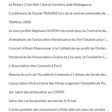
Le Rotary Club Alès Céze et Gardons aide Madagascar
Conférence de Daniel TRAVIER lors de la rentrée solennelle de l'Académie Cévenole
Téléthon 2006
Le sous-préfet Stéphane GUYON intronisé dans la Confrérie des Mange Tripes
Animations de l'association Renaissance du Fort Vauban pour le Téléthon
Concert d’Alain Mammoser à la Cathédrale au profit de l’Enfance Inadaptée.
Partenariat de l'Association Graine de Lire avec la Fondation Crédit Mutuel
L' Association des Cévenols à Paris
Remise du prix de l'Académie Cévenole à 5 élèves de l'école des Mines pour leur travail sur la mine et ses conséquences sur l'économie et les paysages.
L'association Notre Dame des Mines organise l'Omelette de Pâques à l'Ermitage
1er salon des antiquaires au CAPRA
Salon des cartes postales anciennes le 8 mai.
Cartes postales des monuments d’Alès détruits dans les années 1960.