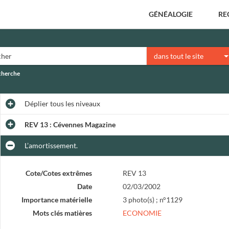
GÉNÉALOGIE
RE
dans tout le site
echerche
Déplier
tous les niveaux
REV 13 : Cévennes Magazine
L’amortissement.
Cote/Cotes extrêmes
REV 13
Date
02/03/2002
Importance matérielle
3 photo(s) ; n°1129
Mots clés matières
ECONOMIE