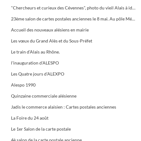
"Chercheurs et curieux des Cévennes", photo du vieil Alais à identifier.
23ème salon de cartes postales anciennes le 8 mai. Au pôle Mécanique grand prix camion
Accueil des nouveaux alésiens en mairie
Les vœux du Grand Alès et du Sous-Préfet
Le train d’Alais au Rhône.
l'inauguration d'ALESPO
Les Quatre jours d’ALEXPO
Alespo 1990
Quinzaine commerciale alésienne
Jadis le commerce alaisien : Cartes postales anciennes
La Foire du 24 août
Le 1er Salon de la carte postale
4è salon de la carte postale ancienne