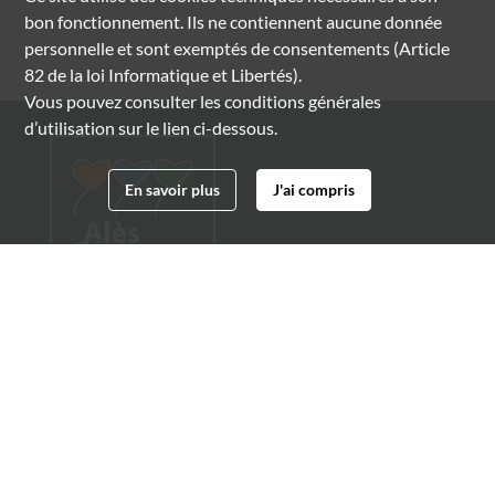
bon fonctionnement. Ils ne contiennent aucune donnée
personnelle et sont exemptés de consentements (Article
82 de la loi Informatique et Libertés).
Vous pouvez consulter les conditions générales
d’utilisation sur le lien ci-dessous.
En savoir plus
J'ai compris
Archives municipales d'Alès
4 boulevard Gambetta
30100 Alès
04 66 54 32 20
archives@ville-ales.fr