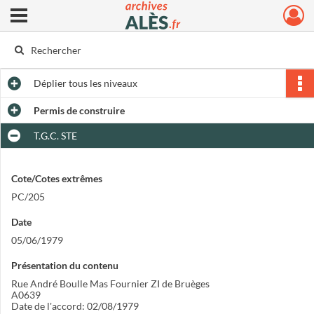
Ouvrir le menu déroulant
Archives municipales d'Alès
Déplier
tous les niveaux
Permis de construire
T.G.C. STE
Cote/Cotes extrêmes
PC/205
Date
05/06/1979
Présentation du contenu
Rue André Boulle Mas Fournier ZI de Bruèges
A0639
Date de l'accord: 02/08/1979