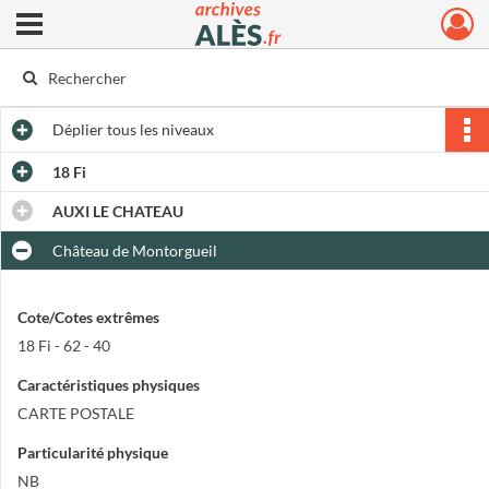
Ouvrir le menu déroulant
Archives municipales d'Alès
Déplier
tous les niveaux
18 Fi
AUXI LE CHATEAU
Château de Montorgueil
Cote/Cotes extrêmes
18 Fi - 62 - 40
Caractéristiques physiques
CARTE POSTALE
Particularité physique
NB