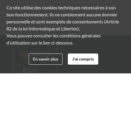
Ce site utilise des
cookies
techniques nécessaires à son
bon fonctionnement. Ils ne contiennent aucune donnée
personnelle et sont exemptés de consentements (Article
82 de la loi Informatique et Libertés).
Vous pouvez consulter les conditions générales
d’utilisation sur le lien ci-dessous.
En savoir plus
J'ai compris
Archives municipales d'Alès
4 boulevard Gambetta
30100 Alès
04 66 54 32 20
archives@ville-ales.fr