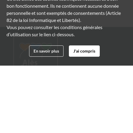
bon fonctionnement. Ils ne contiennent aucune donnée
personnelle et sont exemptés de consentements (Article
82 de la loi Informatique et Libertés).
Vous pouvez consulter les conditions générales
d’utilisation sur le lien ci-dessous.
En savoir plus
J'ai compris
Archives municipales d'Alès
4 boulevard Gambetta
30100 Alès
04 66 54 32 20
archives@ville-ales.fr