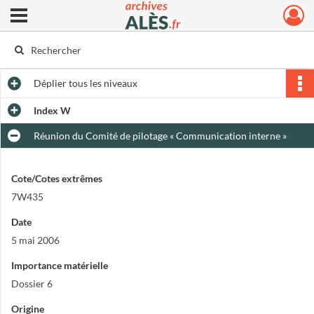
Ouvrir le menu déroulant
Archives municipales d'Alès
Déplier
tous les niveaux
Index W
Réunion du Comité de pilotage « Communication interne »
Cote/Cotes extrêmes
7W435
Date
5 mai 2006
Importance matérielle
Dossier 6
Origine