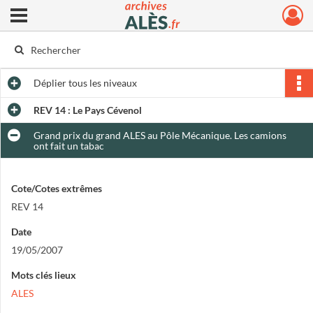
Ouvrir le menu déroulant
Archives municipales d'Alès
Déplier
tous les niveaux
REV 14 : Le Pays Cévenol
Grand prix du grand ALES au Pôle Mécanique. Les camions
ont fait un tabac
Cote/Cotes extrêmes
REV 14
Date
19/05/2007
Mots clés lieux
ALES