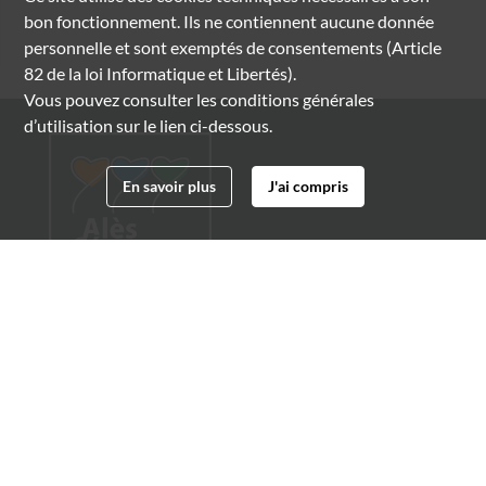
bon fonctionnement. Ils ne contiennent aucune donnée
personnelle et sont exemptés de consentements (Article
82 de la loi Informatique et Libertés).
Vous pouvez consulter les conditions générales
d’utilisation sur le lien ci-dessous.
En savoir plus
J'ai compris
Archives municipales d'Alès
4 boulevard Gambetta
30100 Alès
04 66 54 32 20
archives@ville-ales.fr