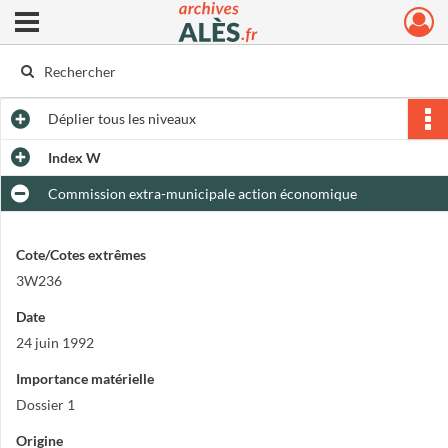
Ouvrir le menu déroulant
Archives municipales d'Alès
Déplier
tous les niveaux
Index W
Commission extra-municipale action économique
Cote/Cotes extrêmes
3W236
Date
24 juin 1992
Importance matérielle
Dossier 1
Origine