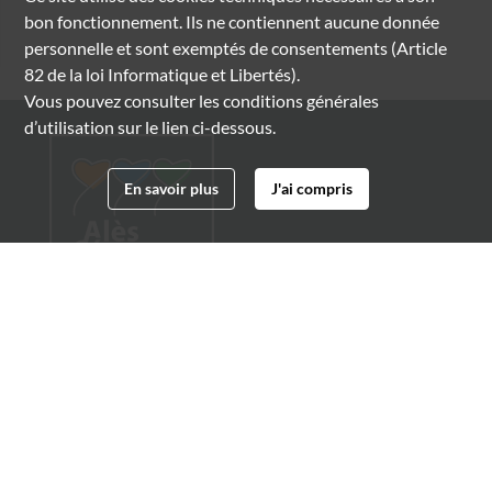
bon fonctionnement. Ils ne contiennent aucune donnée
personnelle et sont exemptés de consentements (Article
82 de la loi Informatique et Libertés).
Vous pouvez consulter les conditions générales
d’utilisation sur le lien ci-dessous.
En savoir plus
J'ai compris
Archives municipales d'Alès
4 boulevard Gambetta
30100 Alès
04 66 54 32 20
archives@ville-ales.fr