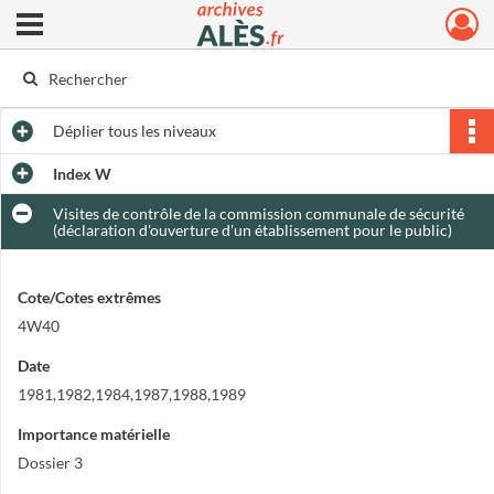
Ouvrir le menu déroulant
Archives municipales d'Alès
Déplier
tous les niveaux
Index W
Visites de contrôle de la commission communale de sécurité
(déclaration d'ouverture d'un établissement pour le public)
Cote/Cotes extrêmes
4W40
Date
1981,1982,1984,1987,1988,1989
Importance matérielle
Dossier 3