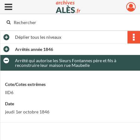
Ouvrir le menu déroulant
Archives municipales d'Alès
Déplier
tous les niveaux
Arrêtés année 1846
Arrêté qui autorise les Sieurs Fontannes père et fils à
reconstruire leur maison rue Maubelle
Cote/Cotes extrêmes
IID6
Date
jeudi 1er octobre 1846