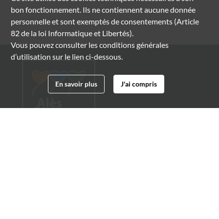
bon fonctionnement. Ils ne contiennent aucune donnée
personnelle et sont exemptés de consentements (Article
82 de la loi Informatique et Libertés).
Vous pouvez consulter les conditions générales
d’utilisation sur le lien ci-dessous.
En savoir plus
J'ai compris
Archives municipales d'Alès
4 boulevard Gambetta
30100 Alès
04 66 54 32 20
archives@ville-ales.fr