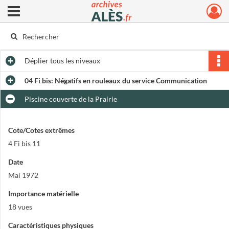
Ouvrir le menu déroulant
Archives municipales d'Alès
Déplier
tous les niveaux
04 Fi bis: Négatifs en rouleaux du service Communication
Piscine couverte de la Prairie
Cote/Cotes extrêmes
4 Fi bis 11
Date
Mai 1972
Importance matérielle
18 vues
Caractéristiques physiques