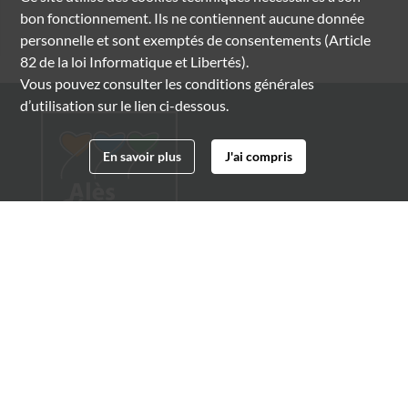
bon fonctionnement. Ils ne contiennent aucune donnée
personnelle et sont exemptés de consentements (Article
82 de la loi Informatique et Libertés).
Vous pouvez consulter les conditions générales
d’utilisation sur le lien ci-dessous.
En savoir plus
J'ai compris
Archives municipales d'Alès
4 boulevard Gambetta
30100 Alès
04 66 54 32 20
archives@ville-ales.fr