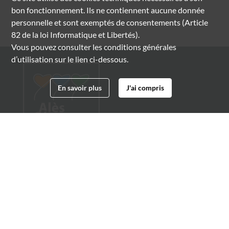
bon fonctionnement. Ils ne contiennent aucune donnée
personnelle et sont exemptés de consentements (Article
82 de la loi Informatique et Libertés).
Vous pouvez consulter les conditions générales
d’utilisation sur le lien ci-dessous.
En savoir plus
J'ai compris
Archives municipales d'Alès
4 boulevard Gambetta
30100 Alès
04 66 54 32 20
archives@ville-ales.fr