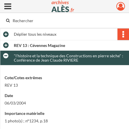
Ouvrir le menu déroulant
Archives municipales d'Alès
Déplier
tous les niveaux
REV 13 : Cévennes Magazine
"l'histoire et la technique des Constructions en pierre sèche" :
Conférence de Jean Claude RIVIERE
Cote/Cotes extrêmes
REV 13
Date
06/03/2004
Importance matérielle
1 photo(s) ; n°1234, p.18