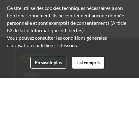
Ce site utilise des
cookies
techniques nécessaires à son
bon fonctionnement. Ils ne contiennent aucune donnée
personnelle et sont exemptés de consentements (Article
82 de la loi Informatique et Libertés).
Vous pouvez consulter les conditions générales
d’utilisation sur le lien ci-dessous.
En savoir plus
J'ai compris
Archives municipales d'Alès
4 boulevard Gambetta
30100 Alès
04 66 54 32 20
archives@ville-ales.fr