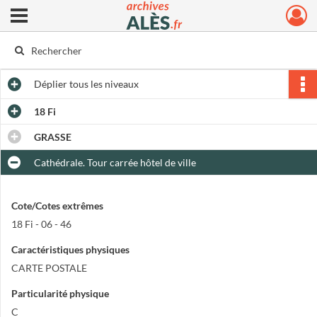
Ouvrir le menu déroulant
Archives municipales d'Alès
Déplier
tous les niveaux
18 Fi
GRASSE
Cathédrale. Tour carrée hôtel de ville
Cote/Cotes extrêmes
18 Fi - 06 - 46
Caractéristiques physiques
CARTE POSTALE
Particularité physique
C