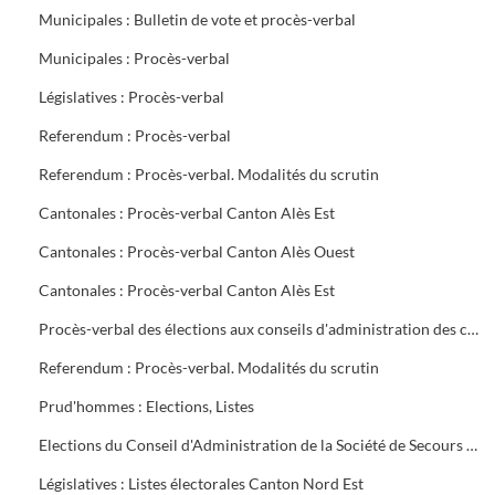
Municipales : Bulletin de vote et procès-verbal
Municipales : Procès-verbal
Législatives : Procès-verbal
Referendum : Procès-verbal
Referendum : Procès-verbal. Modalités du scrutin
Cantonales : Procès-verbal Canton Alès Est
Cantonales : Procès-verbal Canton Alès Ouest
Cantonales : Procès-verbal Canton Alès Est
Procès-verbal des élections aux conseils d'administration des caisses de Sécurité Sociale et d'Allocations familiales
Referendum : Procès-verbal. Modalités du scrutin
Prud'hommes : Elections, Listes
Elections du Conseil d'Administration de la Société de Secours Minière du groupe sud des Houillères du Bassin des Cévennes (H.B.C.)
Législatives : Listes électorales Canton Nord Est