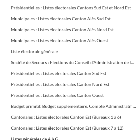
Présidentielles : Listes électorales Cantons Sud Est et Nord Est
Municipales : Listes électorales Canton Alès Sud Est
Municipales : Listes électorales Canton Alès Nord Est
Municipales : Listes électorales Canton Alès Ouest
Liste électorale générale
Société de Secours : Elections du Conseil d'Administration de la Société groupe sud des Houillères du Bassin des Cévennes (H.B.C.)
Présidentielles : Listes électorales Canton Sud Est
Présidentielles : Listes électorales Canton Nord Est
Présidentielles : Listes électorales Canton Ouest
Budget primitif. Budget supplémentaire. Compte Administratif (C.A.). Annexes au budget
Cantonales : Listes électorales Canton Est (Bureaux 1 à 6)
Cantonales : Listes électorales Canton Est (Bureaux 7 à 12)
Listes générales de A à G