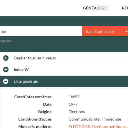
GÉNÉALOGIE
RE
dans tout le site
echerche
Déplier
tous les niveaux
Index W
Liste générale
Cote/Cotes extrêmes
1W92
Date
1977
Origine
Elections
Conditions d'accès
Communicabilité : Immédiate
Mots clés matières
ELECTIONS
,
Elections politiques
,