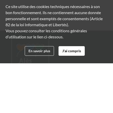
Ce site utilise des
cookies
techniques nécessaires à son
bon fonctionnement. Ils ne contiennent aucune donnée
personnelle et sont exemptés de consentements (Article
82 de la loi Informatique et Libertés).
Vous pouvez consulter les conditions générales
d’utilisation sur le lien ci-dessous.
En savoir plus
J'ai compris
Archives municipales d'Alès
4 boulevard Gambetta
30100 Alès
04 66 54 32 20
archives@ville-ales.fr