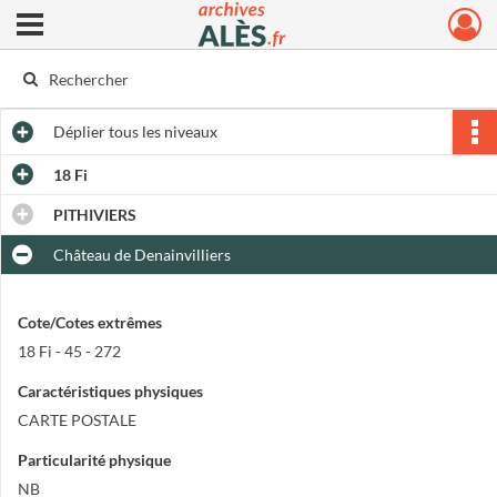
Ouvrir le menu déroulant
Archives municipales d'Alès
Déplier
tous les niveaux
18 Fi
PITHIVIERS
Château de Denainvilliers
Cote/Cotes extrêmes
18 Fi - 45 - 272
Caractéristiques physiques
CARTE POSTALE
Particularité physique
NB