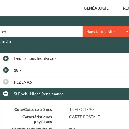
GÉNÉALOGIE
RE
dans tout le site
echerche
Déplier
tous les niveaux
18 Fi
PEZENAS
St Roch . Niche Renaissance
Cote/Cotes extrêmes
18 Fi - 34 - 90
Caractéristiques
CARTE POSTALE
physiques
Particularité physique
NB