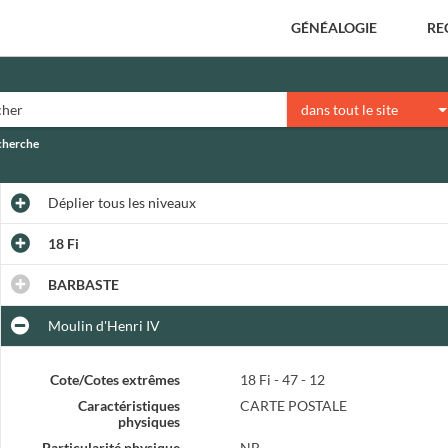
GÉNÉALOGIE
RE
dans tout le site
echerche
Déplier
tous les niveaux
18 Fi
BARBASTE
Moulin d'Henri IV
Cote/Cotes extrêmes
18 Fi - 47 - 12
Caractéristiques
CARTE POSTALE
physiques
Particularité physique
NB